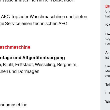
r Waschmaschinen in Köln Bickendorf
Bit
Uns
öln AEG Toplader Waschmaschinen und bieten
hat
ge Service einen technischen AEG
K
Ele
Vo
Ge
Waschmaschine
Anf
ontage und Altgerätentsorgung
ist
h, Brühl, Erftstadt, Wesseling, Bergheim,
Sie
rchen und Dormagen
Mon
8:0
Tel
E-M
We
aschmaschine