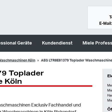
T
E-Mail
essional Geräte
Kundendienst
Miele Profess
aschmaschinen Köln
AEG LTR8E81379 Toplader Waschmaschine
9 Toplader
El
 Köln
Mei
Mie
Ha
Mie
 Waschmaschinen Exclusiv Fachhandel und
Öf