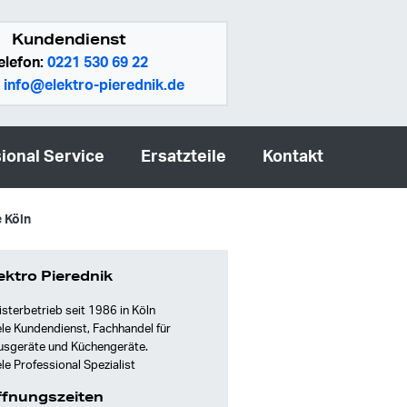
Kundendienst
elefon:
0221 530 69 22
:
info@elektro-pierednik.de
ional Service
Ersatzteile
Kontakt
 Köln
ektro Pierednik
sterbetrieb seit 1986 in Köln
le Kundendienst, Fachhandel für
usgeräte und Küchengeräte.
le Professional Spezialist
fnungszeiten