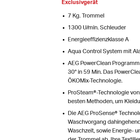
Exclusivgerät
7 Kg. Trommel
1300 U/min. Schleuder
Energieeffizienzklasse A
Aqua Control System mit Al
AEG PowerClean Programm: 
30° in 59 Min. Das PowerCl
ÖKOMix-Technologie.
ProSteam®-Technologie von 
besten Methoden, um Kleidu
Die AEG ProSense® Technolo
Waschvorgang dahingehend 
Waschzeit, sowie Energie- un
der Trommel ab. Ihre Textili