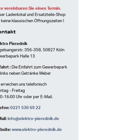
te vereinbaren Sie einen Termin.
er Ladenlokal und Ersatzteile-Shop
 keine klassischen Öffnungszeiten !
ontakt
ktro Pierednik
gelsangerstr. 356-358, 50827 Köln
werbepark Halle 13
ahrt :
Die Einfahrt zum Gewerbepark
 links neben Getränke Weber
 erreichen uns telefonisch
tag - Freitag
0-16:00 Uhr oder per E-Mail.
efon:
0221 530 69 22
ail:
info@elektro-pierednik.de
bsite:
www.elektro-pierednik.de