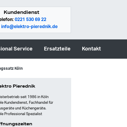
Kundendienst
elefon:
0221 530 69 22
:
info@elektro-pierednik.de
ional Service
Ersatzteile
Kontakt
gssatz Köln
ektro Pierednik
sterbetrieb seit 1986 in Köln
le Kundendienst, Fachhandel für
usgeräte und Küchengeräte.
le Professional Spezialist
fnungszeiten