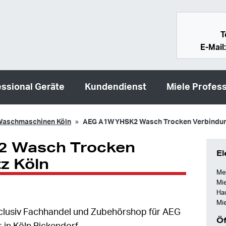
T
E-Mail
essional Geräte
Kundendienst
Miele Profess
aschmaschinen Köln
AEG A1WYHSK2 Wasch Trocken Verbindun
 Wasch Trocken
El
z Köln
Mei
Mie
Ha
Mie
Exclusiv Fachhandel und Zubehörshop für AEG
Öf