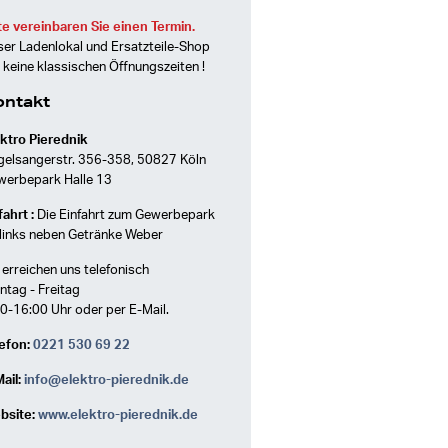
te vereinbaren Sie einen Termin.
er Ladenlokal und Ersatzteile-Shop
 keine klassischen Öffnungszeiten !
ontakt
ktro Pierednik
gelsangerstr. 356-358, 50827 Köln
werbepark Halle 13
ahrt :
Die Einfahrt zum Gewerbepark
 links neben Getränke Weber
 erreichen uns telefonisch
tag - Freitag
0-16:00 Uhr oder per E-Mail.
efon:
0221 530 69 22
ail:
info@elektro-pierednik.de
bsite:
www.elektro-pierednik.de