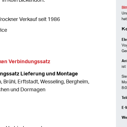
in Köln Bickendorf.
Bit
Uns
ockner Verkauf seit 1986
hat
K
ice
Ele
Vo
Ge
en Verbindungssatz
Anf
ist
ungssatz Lieferung und Montage
Sie
h, Brühl, Erftstadt, Wesseling, Bergheim,
Mon
8:0
rchen und Dormagen
Tel
E-M
We