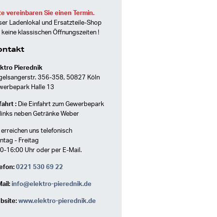
te vereinbaren Sie einen Termin.
er Ladenlokal und Ersatzteile-Shop
 keine klassischen Öffnungszeiten !
ontakt
ktro Pierednik
gelsangerstr. 356-358, 50827 Köln
werbepark Halle 13
ahrt :
Die Einfahrt zum Gewerbepark
 links neben Getränke Weber
 erreichen uns telefonisch
tag - Freitag
0-16:00 Uhr oder per E-Mail.
efon:
0221 530 69 22
ail:
info@elektro-pierednik.de
bsite:
www.elektro-pierednik.de