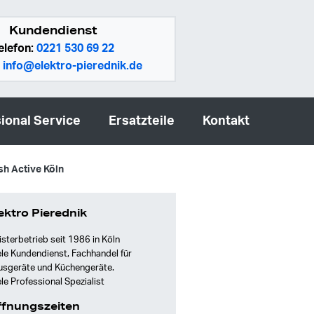
Kundendienst
elefon:
0221 530 69 22
:
info@elektro-pierednik.de
ional Service
Ersatzteile
Kontakt
sh Active Köln
ektro Pierednik
sterbetrieb seit 1986 in Köln
le Kundendienst, Fachhandel für
usgeräte und Küchengeräte.
le Professional Spezialist
fnungszeiten