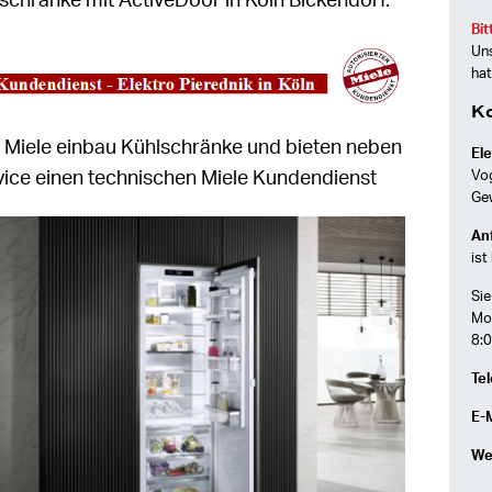
schränke mit ActiveDoor in Köln Bickendorf.
Bit
Uns
hat
K
n Miele einbau Kühlschränke und bieten neben
Ele
ice einen technischen Miele Kundendienst
Vo
Ge
Anf
ist
Sie
Mon
8:0
Tel
E-M
We