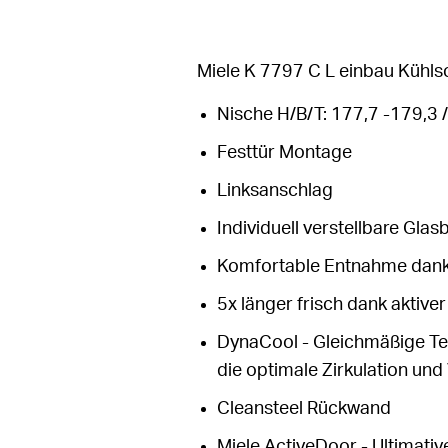
Miele K 7797 C L einbau Kühls
Nische H/B/T: 177,7 -179,3 /
Festtür Montage
Linksanschlag
Individuell verstellbare Gla
Komfortable Entnahme dank 
5x länger frisch dank aktive
DynaCool - Gleichmäßige Tem
die optimale Zirkulation und 
Cleansteel Rückwand
Miele ActiveDoor - Ultimativ