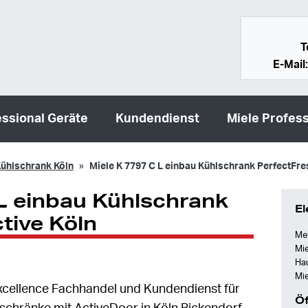
T
E-Mail
essional Geräte
Kundendienst
Miele Profess
ühlschrank Köln
Miele K 7797 C L einbau Kühlschrank PerfectFre
L einbau Kühlschrank
El
tive Köln
Mei
Mie
Ha
Mie
e Excellence Fachhandel und Kundendienst für
Öf