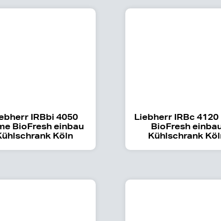
ebherr IRBbi 4050
Liebherr IRBc 4120
me BioFresh einbau
BioFresh einba
Kühlschrank Köln
Kühlschrank Köl