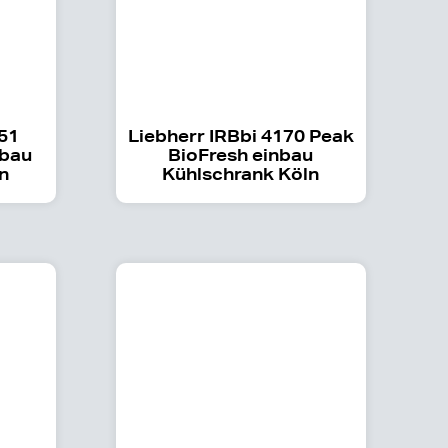
151
Liebherr IRBbi 4170 Peak
nbau
BioFresh einbau
n
Kühlschrank Köln