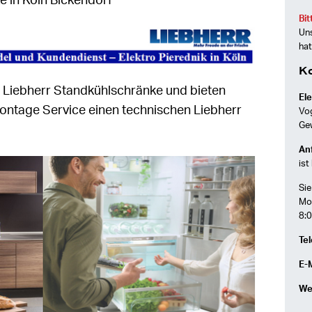
e in Köln Bickendorf
Bit
Uns
hat
K
n Liebherr Standkühlschränke und bieten
Ele
ontage Service einen technischen Liebherr
Vo
Ge
Anf
ist
Sie
Mon
8:0
Tel
E-M
We