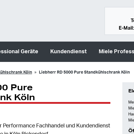
T
E-Mail
essional Geräte
Kundendienst
Miele Profess
ühlschrank Köln
Liebherr RD 5000 Pure Standkühlschrank Köln
00 Pure
El
nk Köln
Mei
Mie
Ha
Mie
herr Performance Fachhandel und Kundendienst
Öf