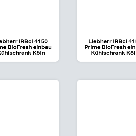
ebherr IRBci 4150
Liebherr IRBci 4
me BioFresh einbau
Prime BioFresh ei
Kühlschrank Köln
Kühlschrank Köl