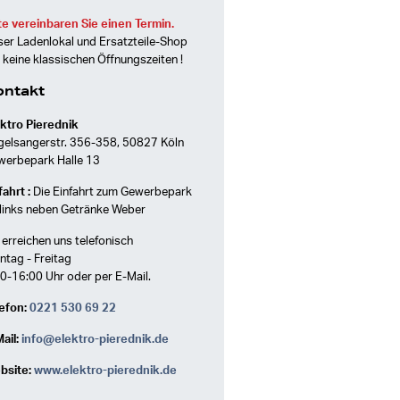
te vereinbaren Sie einen Termin.
er Ladenlokal und Ersatzteile-Shop
 keine klassischen Öffnungszeiten !
ontakt
ktro Pierednik
gelsangerstr. 356-358, 50827 Köln
werbepark Halle 13
ahrt :
Die Einfahrt zum Gewerbepark
 links neben Getränke Weber
 erreichen uns telefonisch
tag - Freitag
0-16:00 Uhr oder per E-Mail.
efon:
0221 530 69 22
ail:
info@elektro-pierednik.de
bsite:
www.elektro-pierednik.de