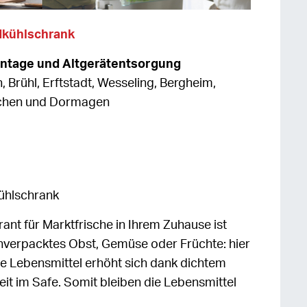
dkühlschrank
ontage und Altgerätentsorgung
h, Brühl, Erftstadt, Wesseling, Bergheim,
rchen und Dormagen
ühlschrank
ant für Marktfrische in Ihrem Zuhause ist
nverpacktes Obst, Gemüse oder Früchte: hier
die Lebensmittel erhöht sich dank dichtem
eit im Safe. Somit bleiben die Lebensmittel