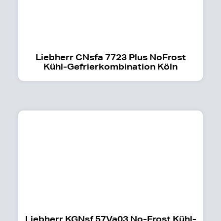
Liebherr CNsfa 7723 Plus NoFrost
Kühl-Gefrierkombination Köln
Liebherr KGNsf 57Va03 No-Frost Kühl-