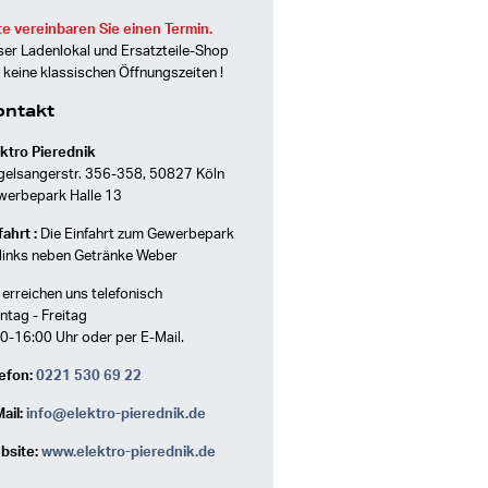
te vereinbaren Sie einen Termin.
er Ladenlokal und Ersatzteile-Shop
 keine klassischen Öffnungszeiten !
ontakt
ktro Pierednik
gelsangerstr. 356-358, 50827 Köln
werbepark Halle 13
ahrt :
Die Einfahrt zum Gewerbepark
 links neben Getränke Weber
 erreichen uns telefonisch
tag - Freitag
0-16:00 Uhr oder per E-Mail.
efon:
0221 530 69 22
ail:
info@elektro-pierednik.de
bsite:
www.elektro-pierednik.de