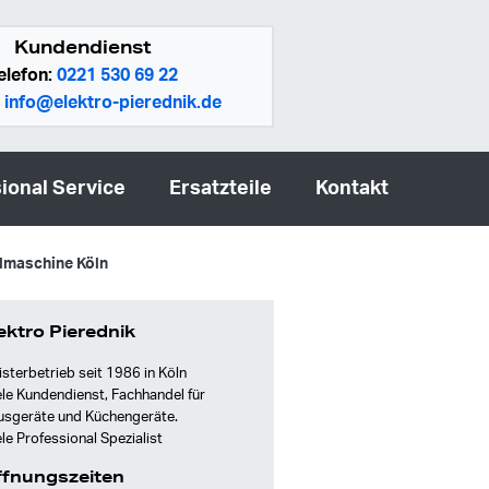
Kundendienst
elefon:
0221 530 69 22
:
info@elektro-pierednik.de
ional Service
Ersatzteile
Kontakt
ülmaschine Köln
ektro Pierednik
sterbetrieb seit 1986 in Köln
le Kundendienst, Fachhandel für
usgeräte und Küchengeräte.
le Professional Spezialist
fnungszeiten