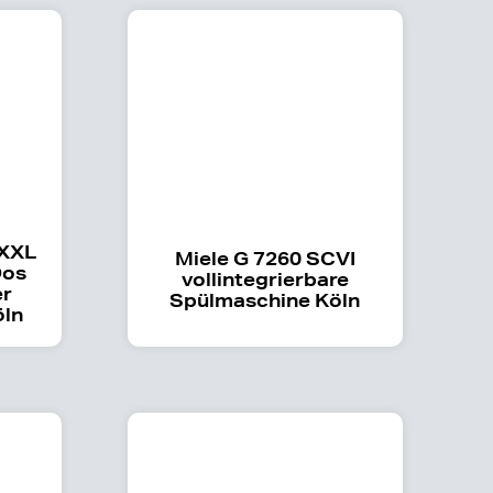
 XXL
Miele G 7260 SCVI
Dos
vollintegrierbare
er
Spülmaschine Köln
öln