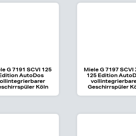
le G 7191 SCVI 125
Miele G 7197 SCVI
Edition AutoDos
125 Edition Auto
ollintegrierbarer
vollintegrierbar
schirrspüler Köln
Geschirrspüler K