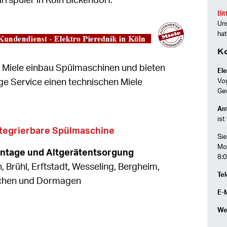
rrspüler in Köln Bickendorf.
Bit
Uns
hat
K
n Miele einbau Spülmaschinen und bieten
Ele
e Service einen technischen Miele
Vo
Ge
Anf
ist
ntegrierbare Spülmaschine
Sie
Mon
ontage und Altgerätentsorgung
8:0
h, Brühl, Erftstadt, Wesseling, Bergheim,
Tel
rchen und Dormagen
E-M
We