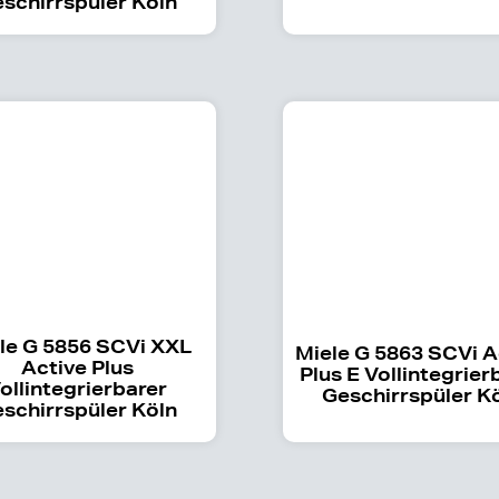
schirrspüler Köln
le G 5856 SCVi XXL
Miele G 5863 SCVi A
Active Plus
Plus E Vollintegrier
ollintegrierbarer
Geschirrspüler K
schirrspüler Köln