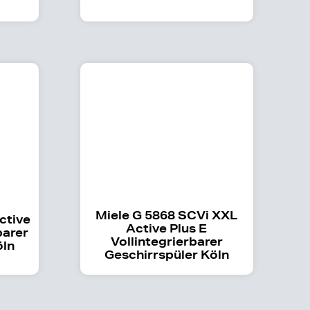
Miele G 5868 SCVi XXL
ctive
Active Plus E
barer
Vollintegrierbarer
öln
Geschirrspüler Köln