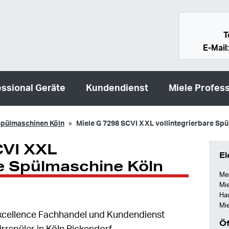
T
E-Mail
essional Geräte
Kundendienst
Miele Profess
pülmaschinen Köln
Miele G 7298 SCVI XXL vollintegrierbare Sp
CVI XXL
El
re Spülmaschine Köln
Mei
Mie
Ha
Mie
e Excellence Fachhandel und Kundendienst
Öf