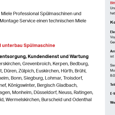
Bit
Uns
n Miele Professional Spülmaschinen und
hat
 Montage Service einen technischen Miele
K
Ele
Vo
Ge
al unterbau Spülmaschine
Anf
ätentsorgung, Kundendienst und Wartung
ist
rskirchen, Grevenbroich, Kerpen, Bedburg,
Sie
, Düren, Zülpich, Euskirchen, Hürth, Brühl,
Mon
8:0
im, Bonn, Siegburg, Lohmar, Troisdorf,
nef, Königswinter, Bergisch Gladbach,
Tel
gen, Monheim, Düsseldorf, Neuss, Ratingen,
E-M
id, Wermelskirchen, Burscheid und Odenthal
We