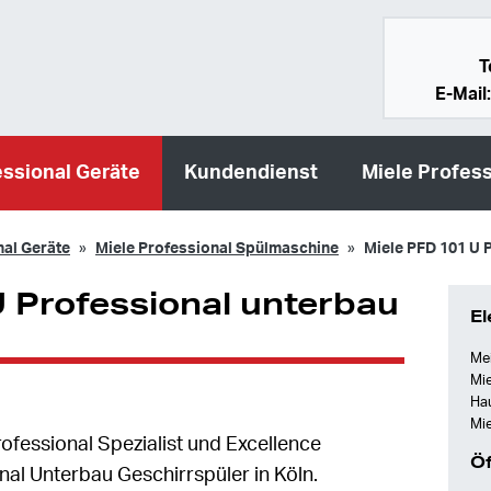
T
E-Mail
essional Geräte
Kundendienst
Miele Profess
nal Geräte
Miele Professional Spülmaschine
Miele PFD 101 U 
 Professional unterbau
El
Mei
Mie
Ha
Mie
Professional Spezialist und Excellence
Öf
nal Unterbau Geschirrspüler in Köln.