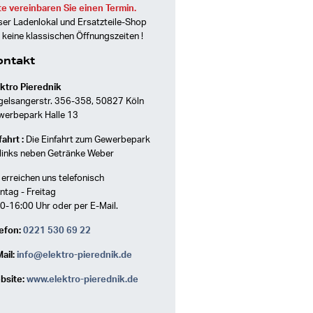
te vereinbaren Sie einen Termin.
er Ladenlokal und Ersatzteile-Shop
 keine klassischen Öffnungszeiten !
ontakt
ktro Pierednik
gelsangerstr. 356-358, 50827 Köln
werbepark Halle 13
ahrt :
Die Einfahrt zum Gewerbepark
 links neben Getränke Weber
 erreichen uns telefonisch
tag - Freitag
0-16:00 Uhr oder per E-Mail.
efon:
0221 530 69 22
ail:
info@elektro-pierednik.de
bsite:
www.elektro-pierednik.de