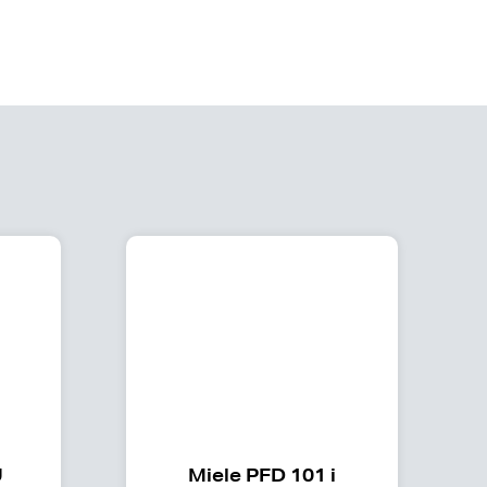
U
Miele PFD 101 i