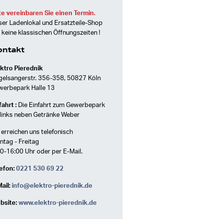
te vereinbaren Sie einen Termin.
er Ladenlokal und Ersatzteile-Shop
 keine klassischen Öffnungszeiten !
ontakt
ktro Pierednik
gelsangerstr. 356-358, 50827 Köln
werbepark Halle 13
ahrt :
Die Einfahrt zum Gewerbepark
 links neben Getränke Weber
 erreichen uns telefonisch
tag - Freitag
0-16:00 Uhr oder per E-Mail.
efon:
0221 530 69 22
ail:
info@elektro-pierednik.de
bsite:
www.elektro-pierednik.de