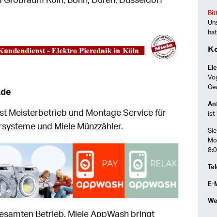
im Großraum Köln, Bonn, Düren, Düsseldorf
Bit
Uns
hat
K
Ele
Vo
Ge
.de
Anf
st Meisterbetrieb und Montage Service für
ist
rsysteme und Miele Münzzähler.
Sie
Mon
8:0
Tel
E-M
We
esamten Betrieb. Miele AppWash bringt