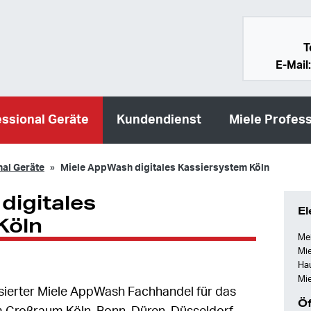
T
E-Mail
essional Geräte
Kundendienst
Miele Profess
nal Geräte
Miele AppWash digitales Kassiersystem Köln
digitales
El
Köln
Mei
Mie
Ha
Mie
alisierter Miele AppWash Fachhandel für das
Öf