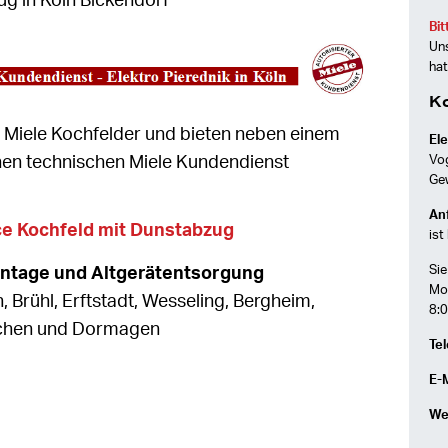
ug in Köln Bickendorf
Bit
Uns
hat
K
n Miele Kochfelder und bieten neben einem
Ele
nen technischen Miele Kundendienst
Vo
Ge
Anf
ce Kochfeld mit Dunstabzug
ist
Sie
ontage und Altgerätentsorgung
Mon
h, Brühl, Erftstadt, Wesseling, Bergheim,
8:0
rchen und Dormagen
Tel
E-M
We