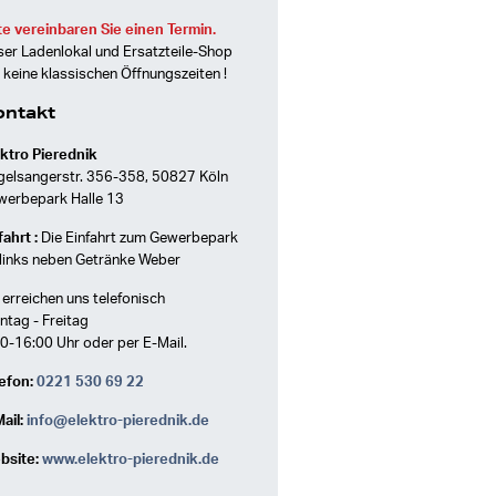
te vereinbaren Sie einen Termin.
er Ladenlokal und Ersatzteile-Shop
 keine klassischen Öffnungszeiten !
ontakt
ktro Pierednik
gelsangerstr. 356-358, 50827 Köln
werbepark Halle 13
ahrt :
Die Einfahrt zum Gewerbepark
 links neben Getränke Weber
 erreichen uns telefonisch
tag - Freitag
0-16:00 Uhr oder per E-Mail.
efon:
0221 530 69 22
ail:
info@elektro-pierednik.de
bsite:
www.elektro-pierednik.de