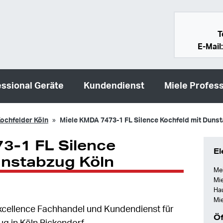
T
E-Mail
essional Geräte
Kundendienst
Miele Profess
ochfelder Köln
Miele KMDA 7473-1 FL Silence Kochfeld mit Duns
3-1 FL Silence
El
unstabzug Köln
Mei
Mie
Ha
Mie
e Excellence Fachhandel und Kundendienst für
Öf