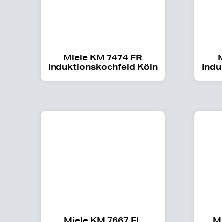
Miele KM 7474 FR
Induktionskochfeld Köln
Indu
Miele KM 7667 FL
M